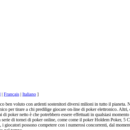
l
|
Français
|
Italiano
]
ben voluto con ardenti sostenitori diversi milioni in tutto il pianeta. Ne
co per tirare a chi predilige giocare on-line di poker elettronico. Altri,
i di poker netto è che potrebbero essere effettuati in qualsiasi momento
na serie di tornei di poker online, come come il poker Holdem Poker, 5
e, i giocatori possono competere con i numerosi concorrenti, dal momen