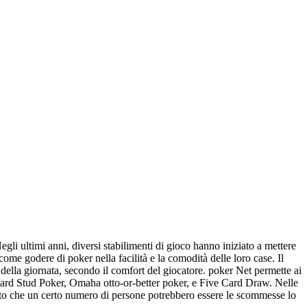
gli ultimi anni, diversi stabilimenti di gioco hanno iniziato a mettere
 come godere di poker nella facilità e la comodità delle loro case. Il
 della giornata, secondo il comfort del giocatore. poker Net permette ai
 Card Stud Poker, Omaha otto-or-better poker, e Five Card Draw. Nelle
to che un certo numero di persone potrebbero essere le scommesse lo