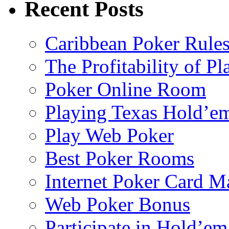
Recent Posts
Caribbean Poker Rules
The Profitability of P
Poker Online Room
Playing Texas Hold’em
Play Web Poker
Best Poker Rooms
Internet Poker Card M
Web Poker Bonus
Participate in Hold’em